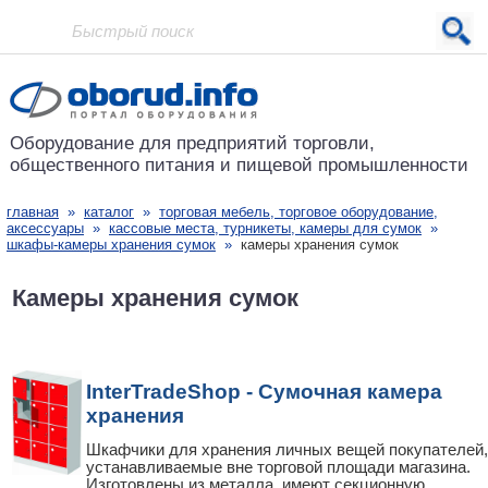
Проект основан в 2001 году
Оборудование для предприятий
торговли,
общественного питания
и пищевой промышленности
главная
»
каталог
»
торговая мебель, торговое оборудование,
аксессуары
»
кассовые места, турникеты, камеры для сумок
»
шкафы-камеры хранения сумок
»
камеры хранения сумок
Камеры хранения сумок
InterTradeShop - Сумочная камера
хранения
Шкафчики для хранения личных вещей покупателей,
устанавливаемые вне торговой площади магазина.
Изготовлены из металла, имеют секционную
...