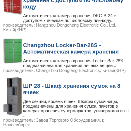
хранения с доступом по числовому
коду
Автоматическая камера хранения DKC-B-24 с
доступом к ячейкам по числовому пин-коду
...
производитель:
Hangzhou Dongcheng Electronic Co., Ltd,
Китай(КНР)
Changzhou Locker-Bar-28S -
Автоматическая камера хранения
Автоматическая камера хранения Locker-Bar-28S
предназначена для хранения личных вещей
...
производитель:
Changzhou Dongfeng Electronics, Китай(КНР)
ШР 28 - Шкаф хранения сумок на 8
ячеек
Две секции, восемь ячеек. Шкафы сумочницы,
предназначены для хранения сумок, пакетов в
камерах хранения супермаркетов, универмагов и т.п.
...
производитель:
Завод Торгового Оборудования, г.
Новосибирск