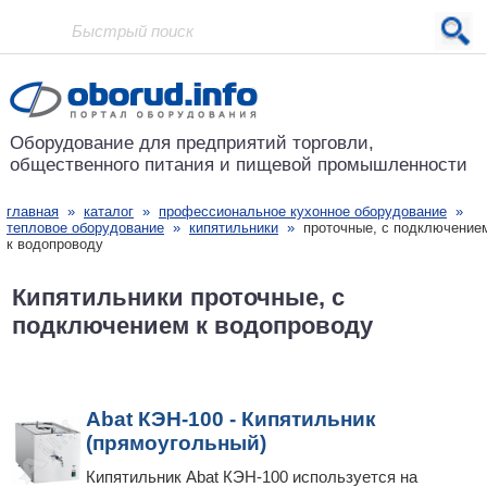
Проект основан в 2001 году
Оборудование для предприятий
торговли,
общественного питания
и пищевой промышленности
главная
»
каталог
»
профессиональное кухонное оборудование
»
тепловое оборудование
»
кипятильники
»
проточные, с подключение
к водопроводу
Кипятильники проточные, с
подключением к водопроводу
Abat КЭН-100 - Кипятильник
(прямоугольный)
Кипятильник Abat КЭН-100 используется на