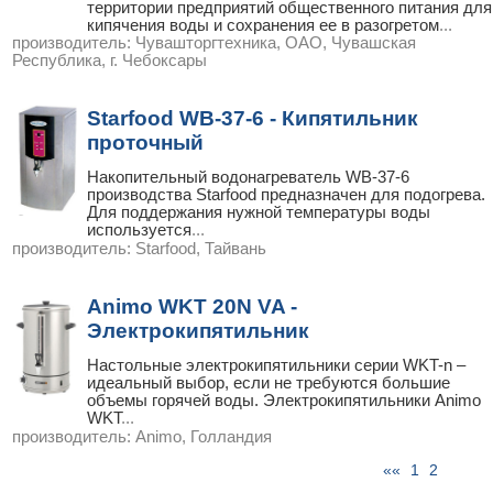
территории предприятий общественного питания для
кипячения воды и сохранения ее в разогретом
...
производитель:
Чувашторгтехника, ОАО, Чувашская
Республика, г. Чебоксары
Starfood WB-37-6 - Кипятильник
проточный
Накопительный водонагреватель WB-37-6
производства Starfood предназначен для подогрева.
Для поддержания нужной температуры воды
используется
...
производитель:
Starfood, Тайвань
Animo WKT 20N VA -
Электрокипятильник
Настольные электрокипятильники серии WKT-n –
идеальный выбор, если не требуются большие
объемы горячей воды. Электрокипятильники Animo
WKT
...
производитель:
Animo, Голландия
««
1
2
стр.
|
|
|
3
| »»