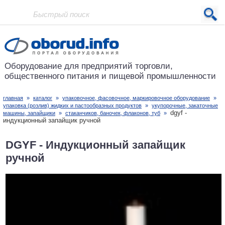
Проект основан в 2001 году
Оборудование для предприятий
торговли,
общественного питания
и пищевой промышленности
главная
»
каталог
»
упаковочное, фасовочное, маркировочное оборудование
»
упаковка (розлив) жидких и пастообразных продуктов
»
укупорочные, закаточные
dgyf -
машины, запайщики
»
стаканчиков, баночек, флаконов, туб
»
индукционный запайщик ручной
DGYF - Индукционный запайщик
ручной