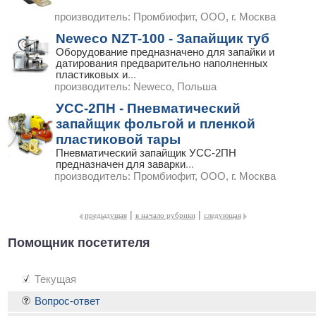
производитель:
Промбиофит, ООО, г. Москва
Neweco NZT-100 - Запайщик туб
Оборудование предназначено для запайки и
датирования предварительно наполненных
пластиковых и
...
производитель:
Neweco, Польша
УСС-2ПН - Пневматический
запайщик фольгой и пленкой
пластиковой тары
Пневматический запайщик УСС-2ПН
предназначен для заварки
...
производитель:
Промбиофит, ООО, г. Москва
|
|
предыдущая
в начало рубрики
следующая
Помощник посетителя
Текущая
Вопрос-ответ