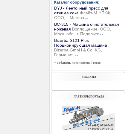
Каталог оборудования:
DYJ - Ленточный пресс для
отжима сока
Флайт-М НПКФ,
ООО, г. Москва
»»
ВС-315 - Машина очистительная
ножевая
Воплощение, ООО,
Моск. обл., г. Подольск
»»
Bizerba S121 Plus -
Порционирующая машина
Bizerba GmbH & Co. KG,
Германия
»»
+ добавить
предприятие
|
товар
РЕКЛАМА
ПАРТНЕРЫ ПОРТАЛА