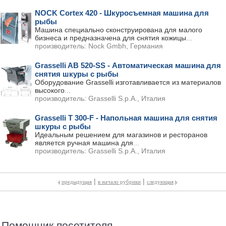
NOCK Cortex 420 - Шкуросъемная машина для
рыбы
Машина специально сконструирована для малого
бизнеса и предназначена для снятия кожицы
...
производитель:
Nock Gmbh, Германия
Grasselli AB 520-SS - Автоматическая машина для
снятия шкуры с рыбы
Оборудование Grasselli изготавливается из материалов
высокого
...
производитель:
Grasselli S.p.A., Италия
Grasselli T 300-F - Напольная машина для снятия
шкуры c рыбы
Идеальным решением для магазинов и ресторанов
является ручная машина для
...
производитель:
Grasselli S.p.A., Италия
|
|
предыдущая
в начало рубрики
следующая
Помощник посетителя