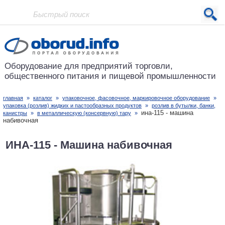
Проект основан в 2001 году
Оборудование для предприятий
торговли,
общественного питания
и пищевой промышленности
главная
»
каталог
»
упаковочное, фасовочное, маркировочное оборудование
»
упаковка (розлив) жидких и пастообразных продуктов
»
розлив в бутылки, банки,
ина-115 - машина
канистры
»
в металлическую (консервную) тару
»
набивочная
ИНА-115 - Машина набивочная