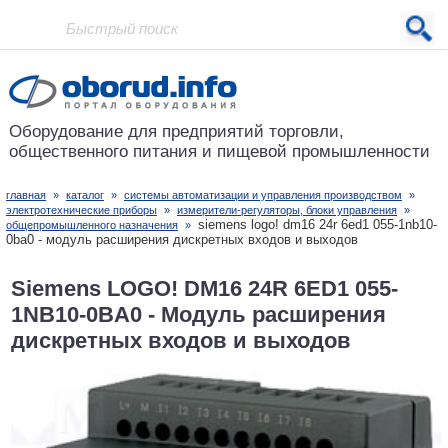
Проект основан в 2001 году
Оборудование для предприятий
торговли,
общественного питания
и пищевой промышленности
главная
»
каталог
»
системы автоматизации и управления производством
»
электротехнические приборы
»
измерители-регуляторы, блоки управления
»
siemens logo! dm16 24r 6ed1 055-1nb10-
общепромышленного назначения
»
0ba0 - модуль расширения дискретных входов и выходов
Siemens LOGO! DM16 24R 6ED1 055-
1NB10-0BA0 - Модуль расширения
дискретных входов и выходов