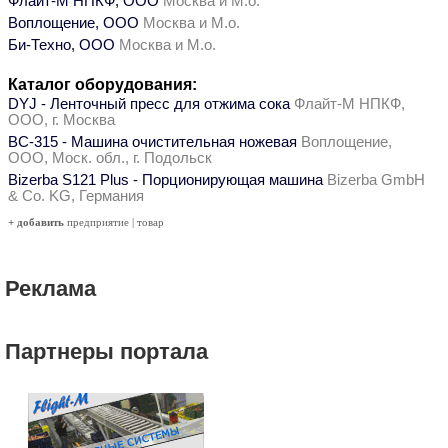
Флайт-М НПКФ, ООО
Москва и М.о.
Воплощение, ООО
Москва и М.о.
Би-Техно, ООО
Москва и М.о.
Каталог оборудования:
DYJ - Ленточный пресс для отжима сока
Флайт-М НПКФ,
ООО, г. Москва
ВС-315 - Машина очистительная ножевая
Воплощение,
ООО, Моск. обл., г. Подольск
Bizerba S121 Plus - Порционирующая машина
Bizerba GmbH
& Co. KG, Германия
+ добавить
предприятие
|
товар
Реклама
Партнеры портала