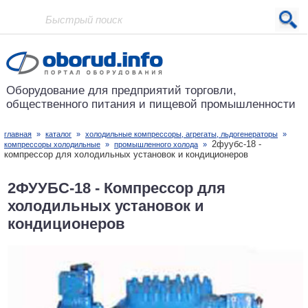
Проект основан в 2001 году
Оборудование для предприятий
торговли,
общественного питания
и пищевой промышленности
главная
»
каталог
»
холодильные компрессоры, агрегаты, льдогенераторы
»
2фуубс-18 -
компрессоры холодильные
»
промышленного холода
»
компрессор для холодильных установок и кондиционеров
2ФУУБС-18 - Компрессор для
холодильных установок и
кондиционеров