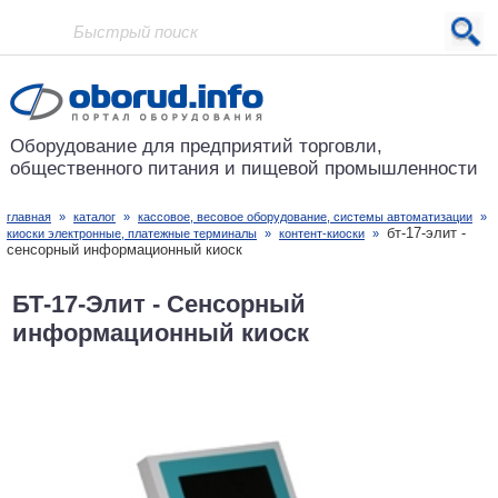
Проект основан в 2001 году
Оборудование для предприятий
торговли,
общественного питания
и пищевой промышленности
главная
»
каталог
»
кассовое, весовое оборудование, системы автоматизации
»
бт-17-элит -
киоски электронные, платежные терминалы
»
контент-киоски
»
cенсорный информационный киоск
БТ-17-Элит - Cенсорный
информационный киоск