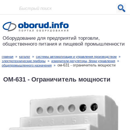
Проект основан в 2001 году
Оборудование для предприятий
торговли,
общественного питания
и пищевой промышленности
главная
»
каталог
»
системы автоматизации и управления производством
»
электротехнические приборы
»
измерители-регуляторы, блоки управления
»
ом-631 - ограничитель мощности
общепромышленного назначения
»
ОМ-631 - Ограничитель мощности