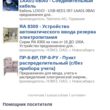
1AA01-0BA0 - Соединительный
кабель
Кабель LOGO! - USB 6ED1 057-1AA01-0BA0
предназначен для
...
производитель:
Siemens AG, Германия
ЯА 8300 - Устройство
автоматического ввода резерва
электропитания
Серии ЯА 8300 на токи от 16 ДО 100А.
Устройство предназначено для
...
производитель:
НЭМЗ, ОАО, г. Новосибирск
ПР-8-ВР, ПР-8-РУ - Пункт
распределительный (с/без
прибора учета)
Предназначен для ввода, учета и
распределения электрической энергии
...
производитель:
НЭМЗ, ОАО, г. Новосибирск
|
|
предыдущая
в начало рубрики
следующая
Помощник посетителя