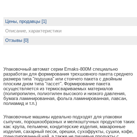
Цены, продавцы [1]
Описание, характеристики
Отзывы [0]
Упаковочный автомат серии Emaks-800M специально
разработан для формирования трехшовного пакета среднего
размера типа "подушка" или стоячего пакета с двойным
плоским дном типа "гассет". Формирование пакета
осуществляется из термосвариваемых материалов
(полипропилен, полиэтилен высокого и низкого давления,
бумага ламинированная, фольга ламинированная, лавсан,
полиамид и т.п.)
Упаковочные машины идеально подходят для упаковки
сыпучих, порошкообразных и мелкоштучных продуктов таких
как: крупа, пельмени, кондитерские изделия, макаронные
изделия, сахарный песок, орешки, сухофрукты, сушки, кофе,
гранулированный чай, а также не пищевые продукты с