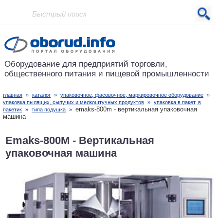
Проект основан в 2001 году
Оборудование для предприятий
торговли,
общественного питания
и пищевой промышленности
главная
»
каталог
»
упаковочное, фасовочное, маркировочное оборудование
»
упаковка пылящих, сыпучих и мелкоштучных продуктов
»
упаковка в пакет, в
emaks-800m - вертикальная упаковочная
пакетик
»
типа подушка
»
машина
Emaks-800M - Вертикальная
упаковочная машина