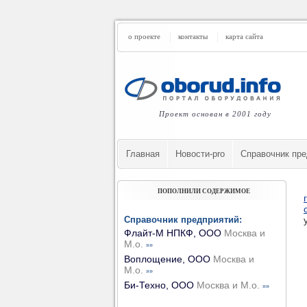
о проекте
контакты
карта сайта
Проект основан в 2001 году
Главная
Новости-pro
Cправочник пре
ПОПОЛНИЛИ СОДЕРЖИМОЕ
Справочник предприятий:
Флайт-М НПКФ, ООО
Москва и
М.о.
»»
Воплощение, ООО
Москва и
М.о.
»»
Би-Техно, ООО
Москва и М.о.
»»