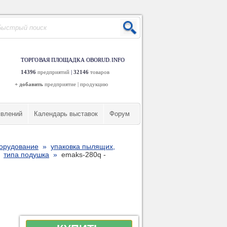
ТОРГОВАЯ ПЛОЩАДКА OBORUD.INFO
14396
предприятий
|
32146
товаров
+ добавить
предприятие
|
продукцию
явлений
Календарь выставок
Форум
борудование
»
упаковка пылящих,
»
типа подушка
»
emaks-280q -