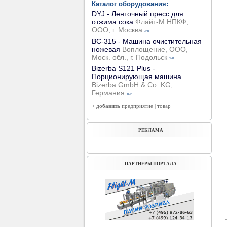
Каталог оборудования:
DYJ - Ленточный пресс для
отжима сока
Флайт-М НПКФ,
ООО, г. Москва
»»
ВС-315 - Машина очистительная
ножевая
Воплощение, ООО,
Моск. обл., г. Подольск
»»
Bizerba S121 Plus -
Порционирующая машина
Bizerba GmbH & Co. KG,
Германия
»»
+ добавить
предприятие
|
товар
РЕКЛАМА
ПАРТНЕРЫ ПОРТАЛА