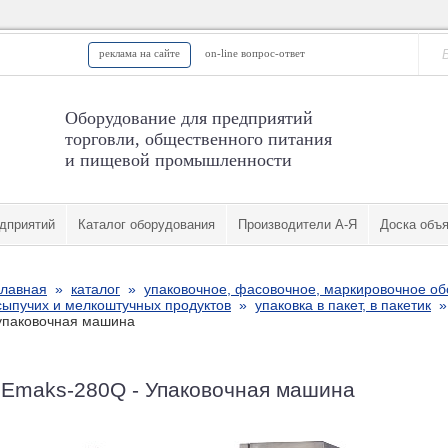
реклама на сайте
on-line вопрос-ответ
Оборудование для предприятий
торговли, общественного питания
и пищевой промышленности
дприятий
Каталог оборудования
Производители А-Я
Доска объ
главная
»
каталог
»
упаковочное, фасовочное, маркировочное о
сыпучих и мелкоштучных продуктов
»
упаковка в пакет, в пакетик
упаковочная машина
Emaks-280Q - Упаковочная машина