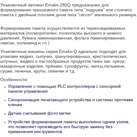
Упаковочный автомат Emaks-280Q предназначен для
формирования трехшовного пакета типа "подушка" или стоячего
пакета с двойным плоским дном типа "гассет" маленького размера
Формирование пакета осуществляется из термосвариваемых
материалов (полипропилен, полиэтилен высокого и низкого
давления, бумага ламинированная, фольга ламинированная,
лавсан, полиамид и т.п.)
Упаковочные машины серии Emaks-Q идеально подходят для
упаковки жидких, сыпучих, гранулированных, кристаллических,
штучных, жидких и пастообразных продуктов таких как: орехи,
макаронные изделия, пряники, сухофрукты, чипсы,пельмени,
сушки, печенье, крупы, семечки и т.д.
Особенности:
Управление с помощью PLC контроллеров с сенсорной
панели управления
Синхронизация печатающего устройства и системы протяжки
пленки
Датчик считывания фото метки
Устройство формирования пакеты выполнено одним узлом,
что позволяет производить его быструю замену без
применения инструментов