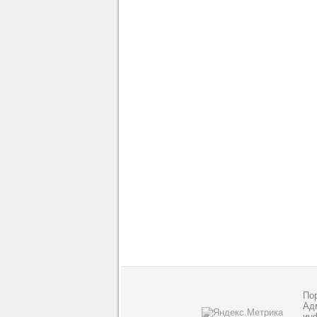
По
Адм
ин