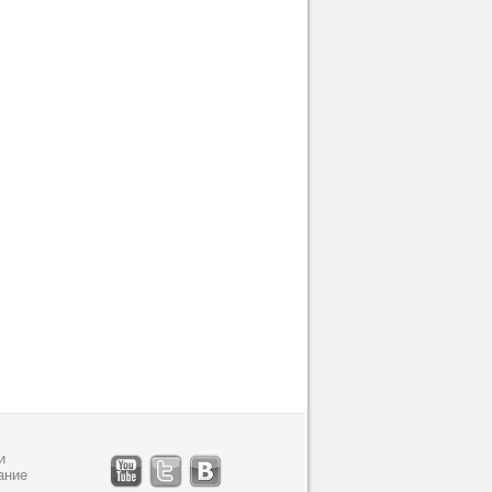
и
ание