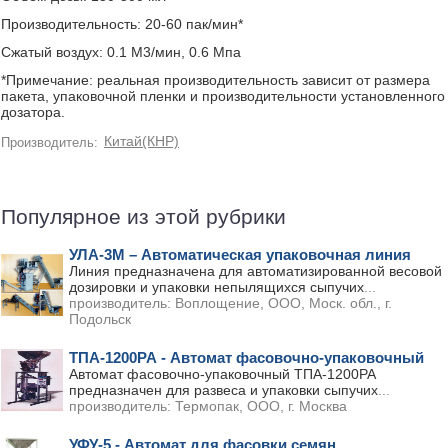
Производительность: 20-60 пак/мин*
Сжатый воздух: 0.1 M3/мин, 0.6 Мпа
*Примечание: реальная производительность зависит от размера
пакета, упаковочной пленки и производительности установленного
дозатора.
Китай(КНР)
Производитель:
Популярное из этой рубрики
УЛА-3М – Автоматическая упаковочная линия
Линия предназначена для автоматизированной весовой
дозировки и упаковки непылящихся сыпучих
...
производитель:
Воплощение, ООО, Моск. обл., г.
Подольск
ТПА-1200РА - Автомат фасовочно-упаковочный
Автомат фасовочно-упаковочный ТПА-1200РА
предназначен для развеса и упаковки сыпучих
...
производитель:
Термопак, ООО, г. Москва
УФУ-5 - Автомат для фасовки семян