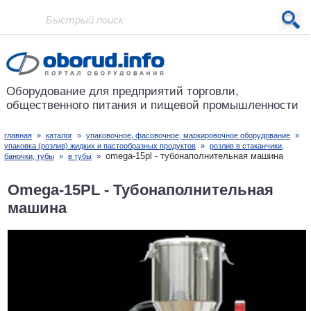
Проект основан в 2001 году
Оборудование для предприятий
торговли,
общественного питания
и пищевой промышленности
главная
»
каталог
»
упаковочное, фасовочное, маркировочное оборудование
»
упаковка (розлив) жидких и пастообразных продуктов
»
розлив в стаканчики,
omega-15pl - тубонаполнительная машина
баночки, тубы
»
в тубы
»
Omega-15PL - Тубонаполнительная
машина