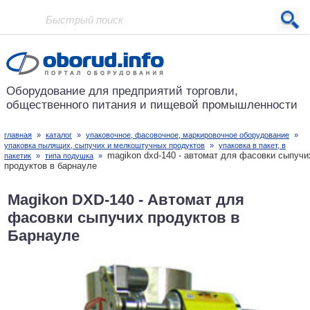
Проект основан в 2001 году
Оборудование для предприятий
торговли,
общественного питания
и пищевой промышленности
главная
»
каталог
»
упаковочное, фасовочное, маркировочное оборудование
»
упаковка пылящих, сыпучих и мелкоштучных продуктов
»
упаковка в пакет, в
magikon dxd-140 - автомат для фасовки сыпучи
пакетик
»
типа подушка
»
продуктов в барнауле
Magikon DXD-140 - Автомат для
фасовки сыпучих продуктов в
Барнауле