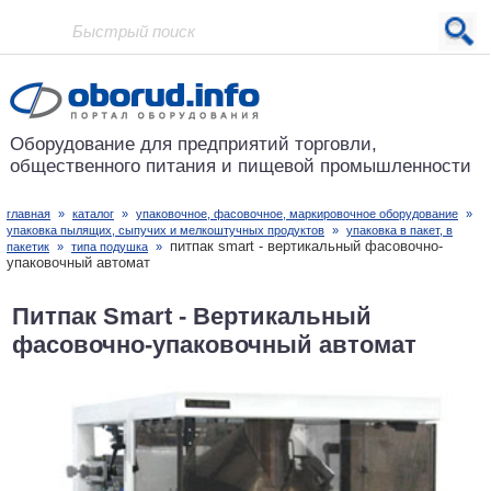
Проект основан в 2001 году
Оборудование для предприятий
торговли,
общественного питания
и пищевой промышленности
главная
»
каталог
»
упаковочное, фасовочное, маркировочное оборудование
»
упаковка пылящих, сыпучих и мелкоштучных продуктов
»
упаковка в пакет, в
питпак smart - вертикальный фасовочно-
пакетик
»
типа подушка
»
упаковочный автомат
Питпак Smart - Вертикальный
фасовочно-упаковочный автомат