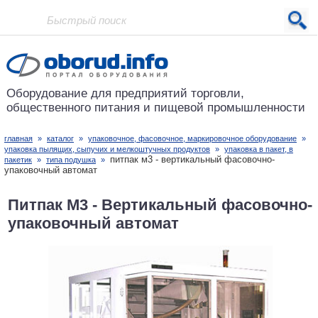
Проект основан в 2001 году
Оборудование для предприятий
торговли,
общественного питания
и пищевой промышленности
главная
»
каталог
»
упаковочное, фасовочное, маркировочное оборудование
»
упаковка пылящих, сыпучих и мелкоштучных продуктов
»
упаковка в пакет, в
питпак м3 - вертикальный фасовочно-
пакетик
»
типа подушка
»
упаковочный автомат
Питпак М3 - Вертикальный фасовочно-
упаковочный автомат