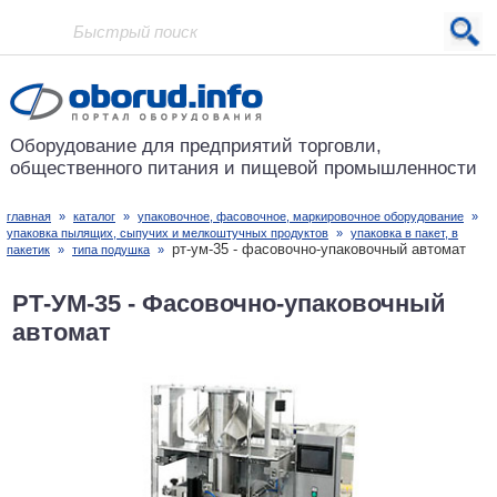
Проект основан в 2001 году
Оборудование для предприятий
торговли,
общественного питания
и пищевой промышленности
главная
»
каталог
»
упаковочное, фасовочное, маркировочное оборудование
»
упаковка пылящих, сыпучих и мелкоштучных продуктов
»
упаковка в пакет, в
рт-ум-35 - фасовочно-упаковочный автомат
пакетик
»
типа подушка
»
РТ-УМ-35 - Фасовочно-упаковочный
автомат