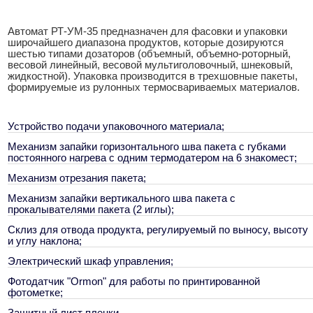
Автомат РТ-УМ-35 предназначен для фасовки и упаковки
широчайшего диапазона продуктов, которые дозируются
шестью типами дозаторов (объемный, объемно-роторный,
весовой линейный, весовой мультиголовочный, шнековый,
жидкостной). Упаковка производится в трехшовные пакеты,
формируемые из рулонных термосвариваемых материалов.
Устройство подачи упаковочного материала;
Механизм запайки горизонтального шва пакета с губками
постоянного нагрева с одним термодатером на 6 знакомест;
Механизм отрезания пакета;
Механизм запайки вертикального шва пакета с
прокалывателями пакета (2 иглы);
Склиз для отвода продукта, регулируемый по выносу, высоту
и углу наклона;
Электрический шкаф управления;
Фотодатчик "Ormon" для работы по принтированной
фотометке;
Защитный лист пленки.