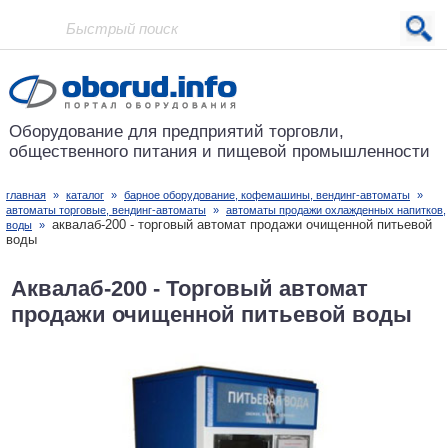
Проект основан в 2001 году
Оборудование для предприятий
торговли,
общественного питания
и пищевой промышленности
главная
»
каталог
»
барное оборудование, кофемашины, вендинг-автоматы
»
автоматы торговые, вендинг-автоматы
»
автоматы продажи охлажденных напитков,
аквалаб-200 - торговый автомат продажи очищенной питьевой
воды
»
воды
Аквалаб-200 - Торговый автомат
продажи очищенной питьевой воды