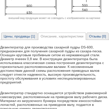
внешний вид продукции может не совпадать с изображением на картинке
Цены, продавцы [1]
Описание, характеристики
Отзывы [0]
Дезинтегратор для производства сахарной пудры DS-600,
предназначен для получения сахарной пудры из сахара-песка.
Оснащен круговым пробивным ситом из нержавеющей стали.
Диаметр ячееек 0,8 мм. В конструкции дезинтегратора была
использована классическая схема построения дезинтегратора с
горизонтально расположенными валами. К несомненным
достоинствам данной схемы расположения приводных валов
следует отнести надежность, высокую производительность,
простоту обслуживания в условиях неспециализированных
предприятий.
Дезинтегратор стандартно оснащается устройством равномерной
самозагрузки, расположенным на приводном валу рабочего диска.
Материал из загрузочного бункера посредством износостойких
лопастей, расположенных на приводном валу, подается в
помольную камеру дезинтегратора.