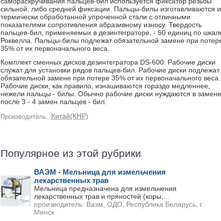
самораскручивания пальцев-бил используется фиксатор резьбы
сильной, либо средней фиксации. Пальцы-билы изготавливаются и
термически обработанной упроченной стали с отличными
показателями сопротивления абразивному износу. Твердость
пальцев-бил, применяемых в дезинтеграторе, - 50 единиц по шкал
Роквелла. Пальцы-билы подлежат обязательной замене при потер
35% от их первоначального веса.
Комплект сменных дисков дезинтегратора DS-600: Рабочие диски
служат для установки рядов пальцев-бил. Рабочие диски подлежат
обязательной замене при потере 35% от их первоначального веса.
Рабочие диски, как правило, изнашиваются гораздо медленнее,
нежели пальцы - билы. Обычно рабочие диски нуждаются в замен
после 3 - 4 замен пальцев - бил.
Китай(КНР)
Производитель:
Популярное из этой рубрики
ВАЭМ - Мельница для измельчения
лекарственных трав
Мельница предназначена для измельчения
лекарственных трав и пряностей (коры,
...
производитель:
Ваэм, ОДО, Республика Беларусь, г.
Минск