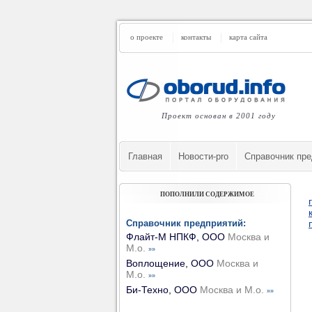
о проекте
контакты
карта сайта
Проект основан в 2001 году
Главная
Новости-pro
Cправочник пре
ПОПОЛНИЛИ СОДЕРЖИМОЕ
Справочник предприятий:
Флайт-М НПКФ, ООО
Москва и
М.о.
»»
Воплощение, ООО
Москва и
М.о.
»»
Би-Техно, ООО
Москва и М.о.
»»