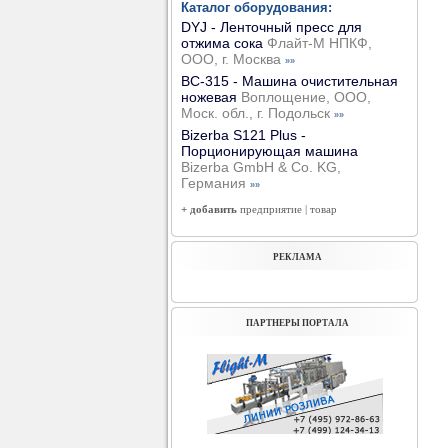
Каталог оборудования:
DYJ - Ленточный пресс для
отжима сока
Флайт-М НПКФ,
ООО, г. Москва
»»
ВС-315 - Машина очистительная
ножевая
Воплощение, ООО,
Моск. обл., г. Подольск
»»
Bizerba S121 Plus -
Порционирующая машина
Bizerba GmbH & Co. KG,
Германия
»»
+ добавить
предприятие
|
товар
РЕКЛАМА
ПАРТНЕРЫ ПОРТАЛА