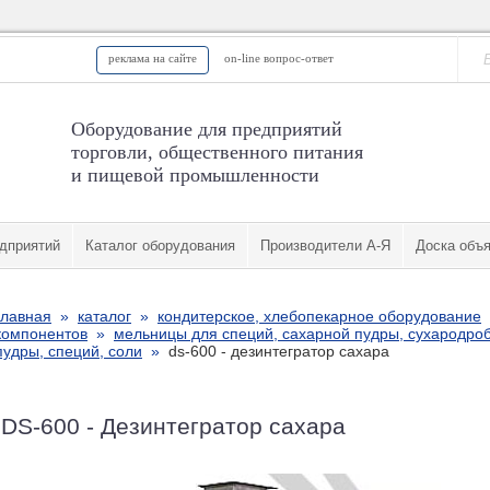
реклама на сайте
on-line вопрос-ответ
Оборудование для предприятий
торговли, общественного питания
и пищевой промышленности
дприятий
Каталог оборудования
Производители А-Я
Доска объ
главная
»
каталог
»
кондитерское, хлебопекарное оборудование
компонентов
»
мельницы для специй, сахарной пудры, сухародро
пудры, специй, соли
»
ds-600 - дезинтегратор сахара
DS-600 - Дезинтегратор сахара