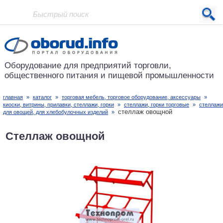
Проект основан в 2001 году
Оборудование для предприятий
торговли,
общественного питания
и пищевой промышленности
главная
»
каталог
»
торговая мебель, торговое оборудование, аксессуары
»
киоски, витрины, прилавки, стеллажи, горки
»
стеллажи, горки торговые
»
стеллажи
стеллаж овощной
для овощей, для хлебобулочных изделий
»
Стеллаж овощной