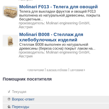
Molinari F013 - Телега для овощей
Телега для выкладки фруктов и овощей F013
выполнена из натуральной древесины, покрыта
бесцветным
...
производитель:
Molinari engineering GmbH,
Австрия
Molinari B008 - Стеллаж для
хлебобулочных изделий
Стеллаж B008 выполнен из натуральной
древесины (береза сосна) покрыт лаком на
...
производитель:
Molinari engineering GmbH,
Австрия
|
|
предыдущая
в начало рубрики
следующая
Помощник посетителя
Текущая
Вопрос-ответ
Переходы