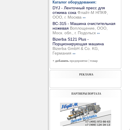
Каталог оборудования:
DYJ - Ленточный пресс для
отжима сока
Флайт-М НПКФ,
ООО, г. Москва
»»
ВС-315 - Машина очистительная
ножевая
Воплощение, ООО,
Моск. обл., г. Подольск
»»
Bizerba S121 Plus -
Порционирующая машина
Bizerba GmbH & Co. KG,
Германия
»»
+ добавить
предприятие
|
товар
РЕКЛАМА
ПАРТНЕРЫ ПОРТАЛА