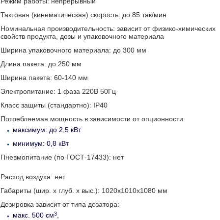
Режим работы: непрерывный
Тактовая (кинематическая) скорость: до 85 так/мин
Номинальная производительность: зависит от физико-химических
свойств продукта, дозы и упаковочного материала
Ширина упаковочного материала: до 300 мм
Длина пакета: до 250 мм
Ширина пакета: 60-140 мм
Электропитание: 1 фаза 220В 50Гц
Класс защиты (стандартно): IP40
Потребляемая мощность в зависимости от опционности:
максимум: до 2,5 кВт
минимум: 0,8 кВт
Пневмопитание (по ГОСТ-17433): нет
Расход воздуха: нет
Габариты (шир. х глуб. х выс.): 1020х1010х1080 мм
Дозировка зависит от типа дозатора:
3
макс. 500 см
,