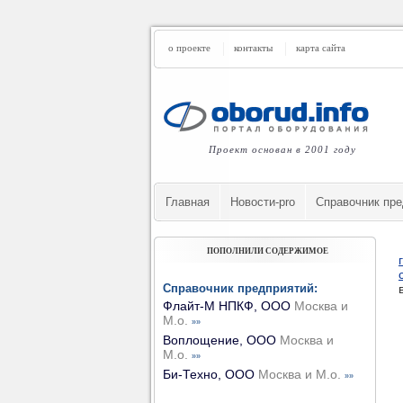
о проекте
контакты
карта сайта
Проект основан в 2001 году
Главная
Новости-pro
Cправочник пре
ПОПОЛНИЛИ СОДЕРЖИМОЕ
Справочник предприятий:
Флайт-М НПКФ, ООО
Москва и
М.о.
»»
Воплощение, ООО
Москва и
М.о.
»»
Би-Техно, ООО
Москва и М.о.
»»