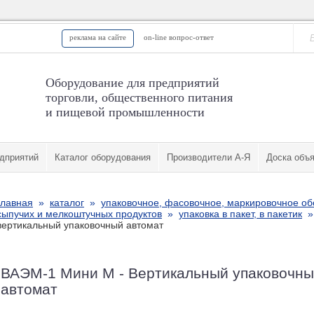
реклама на сайте
on-line вопрос-ответ
Оборудование для предприятий
торговли, общественного питания
и пищевой промышленности
дприятий
Каталог оборудования
Производители А-Я
Доска объ
главная
»
каталог
»
упаковочное, фасовочное, маркировочное о
сыпучих и мелкоштучных продуктов
»
упаковка в пакет, в пакетик
вертикальный упаковочный автомат
ВАЭМ-1 Мини М - Вертикальный упаковочн
автомат