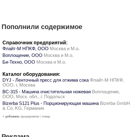
Пополнили содержимое
Справочник предприятий:
Флайт-М НПКФ, ООО
Москва и М.о.
Воплощение, ООО
Москва и М.о.
Би-Техно, ООО
Москва и М.о.
Каталог оборудования:
DYJ - Ленточный пресс для отжима сока
Флайт-М НПКФ,
ООО, г. Москва
ВС-315 - Машина очистительная ножевая
Воплощение,
ООО, Моск. обл., г. Подольск
Bizerba S121 Plus - Порционирующая машина
Bizerba GmbH
& Co. KG, Германия
+ добавить
предприятие
|
товар
Реклама