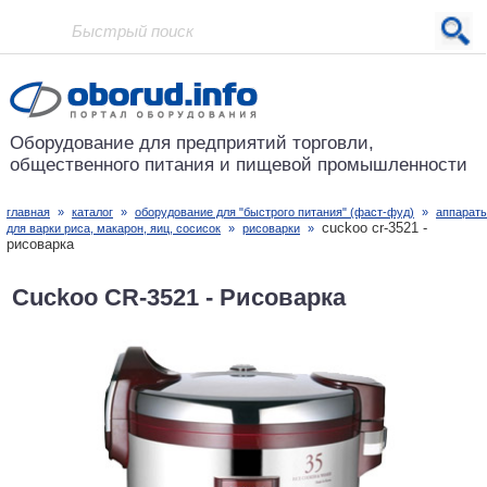
Проект основан в 2001 году
Оборудование для предприятий
торговли,
общественного питания
и пищевой промышленности
главная
»
каталог
»
оборудование для "быстрого питания" (фаст-фуд)
»
аппарат
cuckoo cr-3521 -
для варки риса, макарон, яиц, сосисок
»
рисоварки
»
рисоварка
Cuckoo CR-3521 - Рисоварка