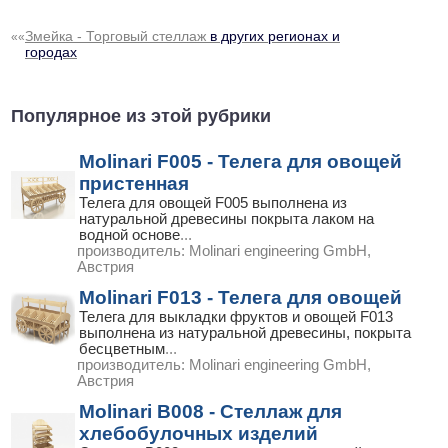
Змейка - Торговый стеллаж
в других регионах и
««
городах
Популярное из этой рубрики
Molinari F005 - Телега для овощей
пристенная
Телега для овощей F005 выполнена из
натуральной древесины покрыта лаком на
водной основе
...
производитель:
Molinari engineering GmbH,
Австрия
Molinari F013 - Телега для овощей
Телега для выкладки фруктов и овощей F013
выполнена из натуральной древесины, покрыта
бесцветным
...
производитель:
Molinari engineering GmbH,
Австрия
Molinari B008 - Стеллаж для
хлебобулочных изделий