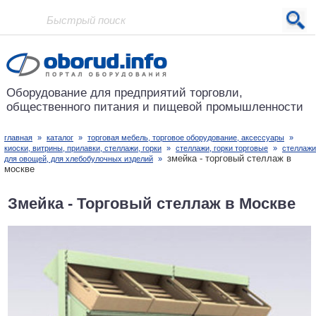
Проект основан в 2001 году
Оборудование для предприятий
торговли,
общественного питания
и пищевой промышленности
главная
»
каталог
»
торговая мебель, торговое оборудование, аксессуары
»
киоски, витрины, прилавки, стеллажи, горки
»
стеллажи, горки торговые
»
стеллажи
змейка - торговый стеллаж в
для овощей, для хлебобулочных изделий
»
москве
Змейка - Торговый стеллаж в Москве