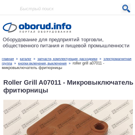
Проект основан в 2001 году
Оборудование для предприятий
торговли,
общественного питания
и пищевой промышленности
главная
»
каталог
»
запчасти, комплектующие, расходники
»
электромагнитная
roller grill a07011 -
группа
»
кнопки включения, выключения
»
микровыключатель фритюрницы
Roller Grill A07011 - Микровыключатель
фритюрницы