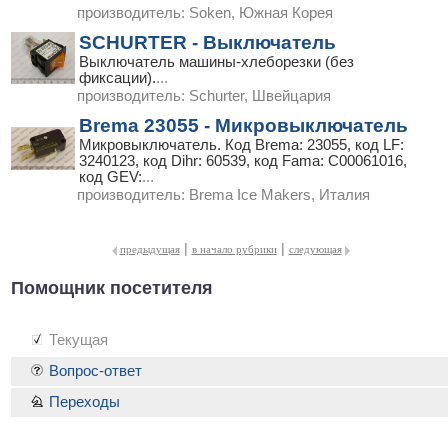
производитель:
Soken, Южная Корея
SCHURTER - Выключатель
Выключатель машины-хлеборезки (без
фиксации).
...
производитель:
Schurter, Швейцария
Brema 23055 - Микровыключатель
Микровыключатель. Код Brema: 23055, код LF:
3240123, код Dihr: 60539, код Fama: C00061016,
код GEV:
...
производитель:
Brema Ice Makers, Италия
|
|
предыдущая
в начало рубрики
следующая
Помощник посетителя
Текущая
Вопрос-ответ
Переходы