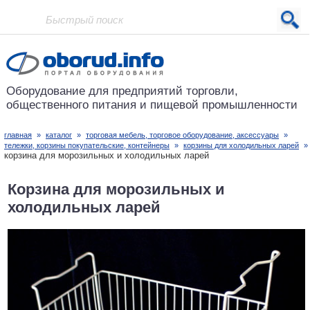
Проект основан в 2001 году
Оборудование для предприятий
торговли,
общественного питания
и пищевой промышленности
главная
»
каталог
»
торговая мебель, торговое оборудование, аксессуары
»
тележки, корзины покупательские, контейнеры
»
корзины для холодильных ларей
»
корзина для морозильных и холодильных ларей
Корзина для морозильных и
холодильных ларей