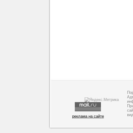
По
Адм
ин
Пр
са
ви
реклама на сайте