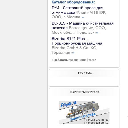
Каталог оборудования:
DYJ - Ленточный пресс для
отжима сока
Флайт-М НПКФ,
ООО, г. Москва
»»
ВС-315 - Машина очистительная
ножевая
Воплощение, ООО,
Моск. обл., г. Подольск
»»
Bizerba S121 Plus -
Порционирующая машина
Bizerba GmbH & Co. KG,
Германия
»»
+ добавить
предприятие
|
товар
РЕКЛАМА
ПАРТНЕРЫ ПОРТАЛА