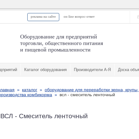
реклама на сайте
on-line вопрос-ответ
Оборудование для предприятий
торговли, общественного питания
и пищевой промышленности
дприятий
Каталог оборудования
Производители А-Я
Доска объ
главная
»
каталог
»
оборудование для переработки зерна, крупы,
производства комбикорма
»
всл - смеситель ленточный
ВСЛ - Смеситель ленточный