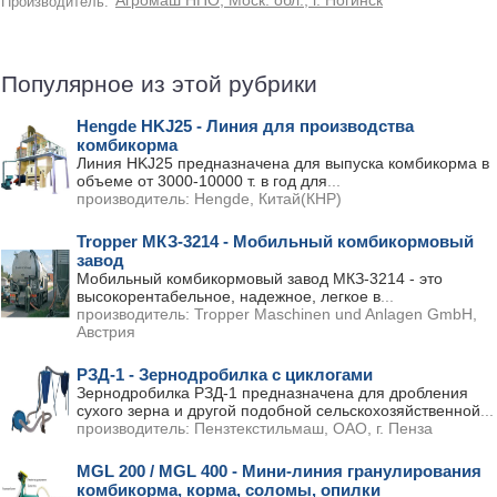
Агромаш НПО, Моск. обл., г. Ногинск
Производитель:
Популярное из этой рубрики
Hengde HKJ25 - Линия для производства
комбикорма
Линия HKJ25 предназначена для выпуска комбикорма в
объеме от 3000-10000 т. в год для
...
производитель:
Hengde, Китай(КНР)
Tropper МКЗ-3214 - Мобильный комбикормовый
завод
Мобильный комбикормовый завод МКЗ-3214 - это
высокорентабельное, надежное, легкое в
...
производитель:
Tropper Maschinen und Anlagen GmbH,
Австрия
РЗД-1 - Зернодробилка с циклогами
Зернодробилка РЗД-1 предназначена для дробления
сухого зерна и другой подобной сельскохозяйственной
...
производитель:
Пензтекстильмаш, ОАО, г. Пенза
MGL 200 / MGL 400 - Мини-линия гранулирования
комбикорма, корма, соломы, опилки