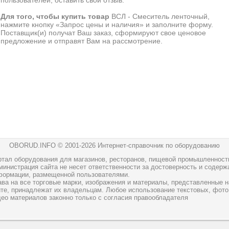
пользователей, оставить свой отзыв.
Для того, чтобы купить товар
ВСЛ - Смеситель ленточный,
нажмите кнопку «Запрос цены и наличия» и заполните форму.
Поставщик(и) получат Ваш заказ, сформируют свое ценовое
предложение и отправят Вам на рассмотрение.
OBORUD.INFO © 2001
-2026 Интернет-справочник по оборудованию
ртал оборудования для магазинов, ресторанов, пищевой промышленност
инистрация сайта не несет ответственности за достоверность и содерж
формации, размещенной пользователями.
ава на все торговые марки, изображения и материалы, представленные н
йте, принадлежат их владельцам. Любое использование текстовых, фото
део материалов законно только с согласия правообладателя