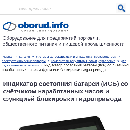
Проект основан в 2001 году
Оборудование для предприятий
торговли,
общественного питания
и пищевой промышленности
главная
»
каталог
»
системы автоматизации и управления производством
»
электротехнические приборы
»
измерители-регуляторы, блоки управления
»
для
индикатор состояния батареи (исб) со счётчико
грузоподъемной техники
»
наработанных часов и функцией блокировки гидропривода
Индикатор состояния батареи (ИСБ) со
счётчиком наработанных часов и
функцией блокировки гидропривода