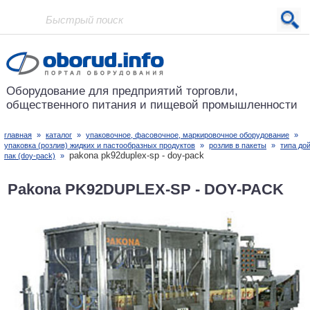
Проект основан в 2001 году
Оборудование для предприятий
торговли,
общественного питания
и пищевой промышленности
главная
»
каталог
»
упаковочное, фасовочное, маркировочное оборудование
»
упаковка (розлив) жидких и пастообразных продуктов
»
розлив в пакеты
»
типа дой
pakona pk92duplex-sp - doy-pack
пак (doy-pack)
»
Pakona PK92DUPLEX-SP - DOY-PACK