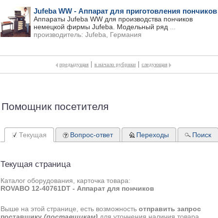
Jufeba WW - Аппарат для приготовления пончиков
Аппараты Jufeba WW для производства пончиков
немецкой фирмы Jufeba. Модельный ряд
...
производитель:
Jufeba, Германия
|
|
предыдущая
в начало рубрики
следующая
Помощник посетителя
Текущая
Вопрос-ответ
Переходы
Поиск
Текущая страница
Каталог оборудования, карточка товара:
ROVABO 12-40761DT - Аппарат для пончиков
Выше на этой странице, есть возможность
отправить запрос
поставщику
(поставщикам)
для уточнения наличия товара,