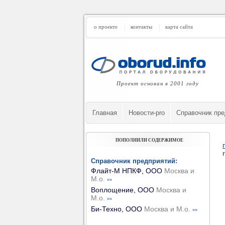
о проекте
контакты
карта сайта
Проект основан в 2001 году
Главная
Новости-pro
Cправочник пре
ПОПОЛНИЛИ СОДЕРЖИМОЕ
Справочник предприятий:
Флайт-М НПКФ, ООО
Москва и
М.о.
»»
Воплощение, ООО
Москва и
М.о.
»»
Би-Техно, ООО
Москва и М.о.
»»