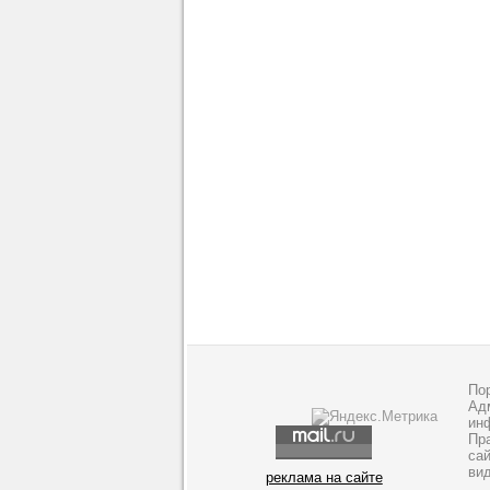
По
Адм
ин
Пр
са
ви
реклама на сайте