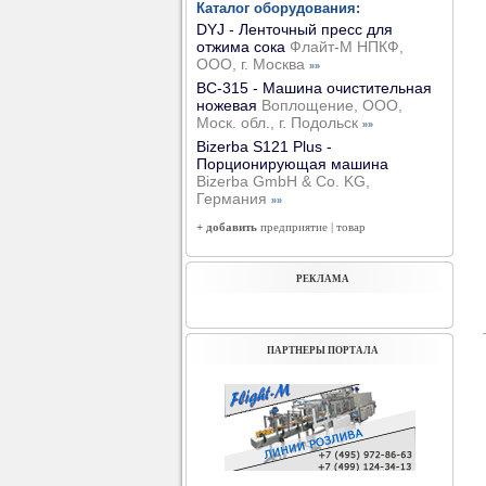
Каталог оборудования:
DYJ - Ленточный пресс для
отжима сока
Флайт-М НПКФ,
ООО, г. Москва
»»
ВС-315 - Машина очистительная
ножевая
Воплощение, ООО,
Моск. обл., г. Подольск
»»
Bizerba S121 Plus -
Порционирующая машина
Bizerba GmbH & Co. KG,
Германия
»»
+ добавить
предприятие
|
товар
РЕКЛАМА
ПАРТНЕРЫ ПОРТАЛА