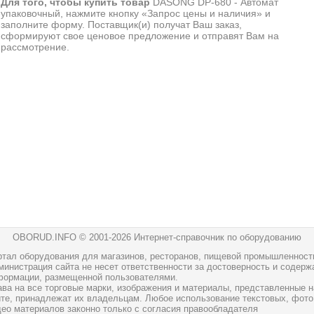
Для того, чтобы купить товар
DASONG DP-680 - Автомат
упаковочный, нажмите кнопку «Запрос цены и наличия» и
заполните форму. Поставщик(и) получат Ваш заказ,
сформируют свое ценовое предложение и отправят Вам на
рассмотрение.
OBORUD.INFO © 2001
-2026 Интернет-справочник по оборудованию
ртал оборудования для магазинов, ресторанов, пищевой промышленност
инистрация сайта не несет ответственности за достоверность и содерж
формации, размещенной пользователями.
ава на все торговые марки, изображения и материалы, представленные н
йте, принадлежат их владельцам. Любое использование текстовых, фото
део материалов законно только с согласия правообладателя