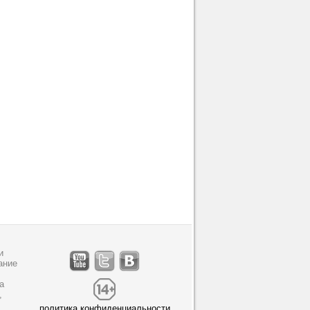
и
ание
а
,
политика конфиденциальности