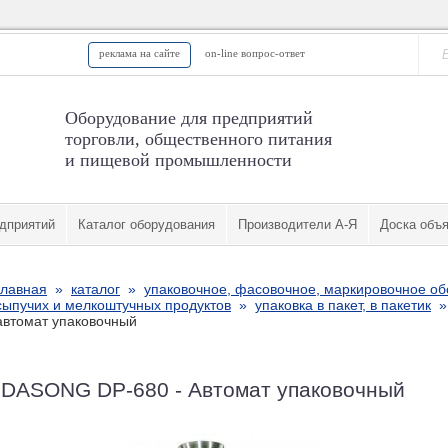
реклама на сайте
on-line вопрос-ответ
Оборудование для предприятий
торговли, общественного питания
и пищевой промышленности
дприятий
Каталог оборудования
Производители А-Я
Доска объ
главная
»
каталог
»
упаковочное, фасовочное, маркировочное о
сыпучих и мелкоштучных продуктов
»
упаковка в пакет, в пакетик
автомат упаковочный
DASONG DP-680 - Автомат упаковочный