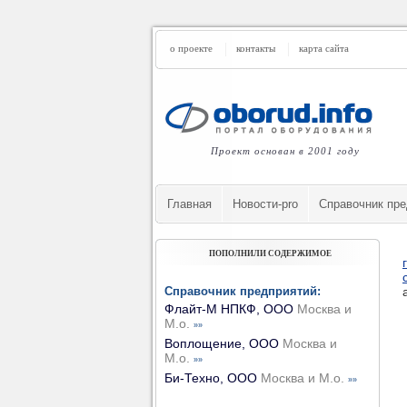
о проекте
контакты
карта сайта
Проект основан в 2001 году
Главная
Новости-pro
Cправочник пре
ПОПОЛНИЛИ СОДЕРЖИМОЕ
Справочник предприятий:
Флайт-М НПКФ, ООО
Москва и
М.о.
»»
Воплощение, ООО
Москва и
М.о.
»»
Би-Техно, ООО
Москва и М.о.
»»