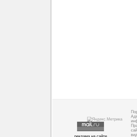
По
Адм
ин
Пр
са
ви
реклама на сайте