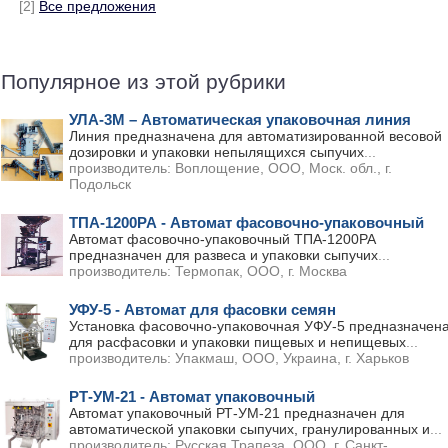
[2]
Все предложения
Популярное из этой рубрики
УЛА-3М – Автоматическая упаковочная линия
Линия предназначена для автоматизированной весовой
дозировки и упаковки непылящихся сыпучих
...
производитель:
Воплощение, ООО, Моск. обл., г.
Подольск
ТПА-1200РА - Автомат фасовочно-упаковочный
Автомат фасовочно-упаковочный ТПА-1200РА
предназначен для развеса и упаковки сыпучих
...
производитель:
Термопак, ООО, г. Москва
УФУ-5 - Автомат для фасовки семян
Установка фасовочно-упаковочная УФУ-5 предназначен
для расфасовки и упаковки пищевых и непищевых
...
производитель:
Упакмаш, ООО, Украина, г. Харьков
РТ-УМ-21 - Автомат упаковочный
Автомат упаковочный РТ-УМ-21 предназначен для
автоматической упаковки сыпучих, гранулированных и
...
производитель:
Русская Трапеза, ООО, г. Санкт-