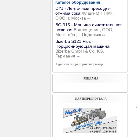
Каталог оборудования:
DYJ - Ленточный пресс для
отжима сока
Флайт-М НПКФ,
ООО, г. Москва
»»
ВС-315 - Машина очистительная
ножевая
Воплощение, ООО,
Моск. обл., г. Подольск
»»
Bizerba S121 Plus -
Порционирующая машина
Bizerba GmbH & Co. KG,
Германия
»»
+ добавить
предприятие
|
товар
РЕКЛАМА
ПАРТНЕРЫ ПОРТАЛА