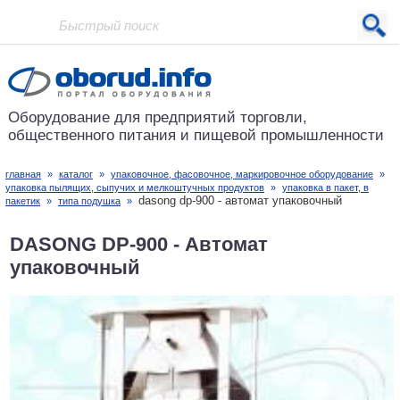
Проект основан в 2001 году
Оборудование для предприятий
торговли,
общественного питания
и пищевой промышленности
главная
»
каталог
»
упаковочное, фасовочное, маркировочное оборудование
»
упаковка пылящих, сыпучих и мелкоштучных продуктов
»
упаковка в пакет, в
dasong dp-900 - автомат упаковочный
пакетик
»
типа подушка
»
DASONG DP-900 - Автомат
упаковочный