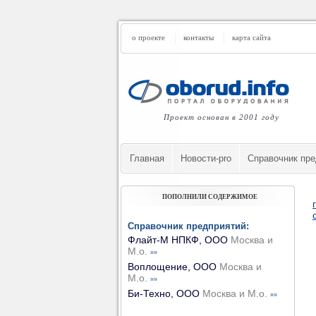
о проекте
контакты
карта сайта
Проект основан в 2001 году
Главная
Новости-pro
Cправочник пре
ПОПОЛНИЛИ СОДЕРЖИМОЕ
Справочник предприятий:
Флайт-М НПКФ, ООО
Москва и
М.о.
»»
Воплощение, ООО
Москва и
М.о.
»»
Би-Техно, ООО
Москва и М.о.
»»