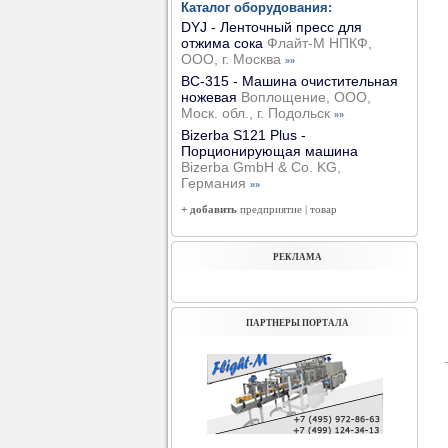
Каталог оборудования:
DYJ - Ленточный пресс для
отжима сока
Флайт-М НПКФ,
ООО, г. Москва
»»
ВС-315 - Машина очистительная
ножевая
Воплощение, ООО,
Моск. обл., г. Подольск
»»
Bizerba S121 Plus -
Порционирующая машина
Bizerba GmbH & Co. KG,
Германия
»»
+ добавить
предприятие
|
товар
РЕКЛАМА
ПАРТНЕРЫ ПОРТАЛА