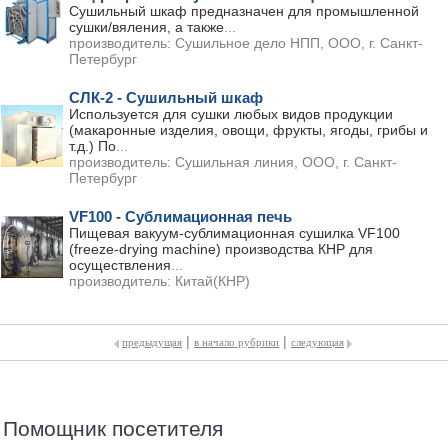
Сушильный шкаф предназначен для промышленной
сушки/вяления, а также
...
производитель:
Сушильное дело НПП, ООО, г. Санкт-
Петербург
СЛК-2 - Сушильный шкаф
Используется для сушки любых видов продукции
(макаронные изделия, овощи, фрукты, ягоды, грибы и
т.д.) По
...
производитель:
Сушильная линия, ООО, г. Санкт-
Петербург
VF100 - Сублимационная печь
Пищевая вакуум-сублимационная сушилка VF100
(freeze-drying machine) производства КНР для
осуществления
...
производитель:
Китай(КНР)
|
|
предыдущая
в начало рубрики
следующая
Помощник посетителя