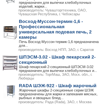
предназначен для выпечки хлебобулочных
изделий, жарки
...
производитель:
Чувашторгтехника, ОАО,
Чувашская Республика, г. Чебоксары
Восход-Муссон-термик-1,6 -
Профессиональная
универсальная подовая печь, 2
камеры
Печь Восход-Муссон-термик-1,6 предназначена
для
...
производитель:
Восход НПП, ЗАО, г. Саратов
ШПЭСМ-3.02 - Шкаф пекарский 2-
секционный
Шкаф пекарский 2-секционный ШПЭСМ-3.02
предназначен для выпечки хлебобулочных и
...
производитель:
ТоргМаш, ЗАО, Моск. обл., г.
Люберцы
RADA ШЭЖ-922 - Шкаф жарочный
Жарочные шкафы 2-секционные серии ШЭЖ
предназначены для жарки и запекания мясных,
рыбных и овощных блюд
...
производитель:
Рада (Rada), ЗАО, г. Москва