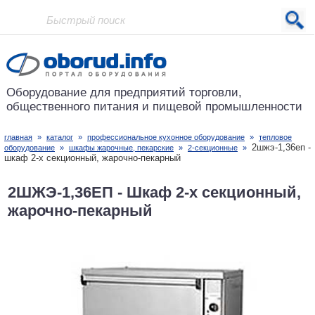
Проект основан в 2001 году
Оборудование для предприятий
торговли,
общественного питания
и пищевой промышленности
главная
»
каталог
»
профессиональное кухонное оборудование
»
тепловое
2шжэ-1,36еп -
оборудование
»
шкафы жарочные, пекарские
»
2-секционные
»
шкаф 2-х секционный, жарочно-пекарный
2ШЖЭ-1,36ЕП - Шкаф 2-х секционный,
жарочно-пекарный