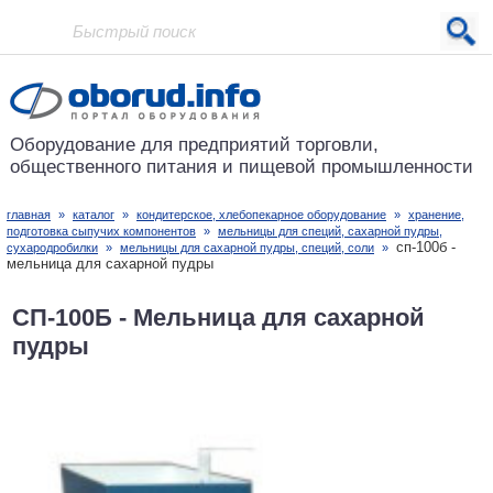
Проект основан в 2001 году
Оборудование для предприятий
торговли,
общественного питания
и пищевой промышленности
главная
»
каталог
»
кондитерское, хлебопекарное оборудование
»
хранение,
подготовка сыпучих компонентов
»
мельницы для специй, сахарной пудры,
сп-100б -
сухародробилки
»
мельницы для сахарной пудры, специй, соли
»
мельница для сахарной пудры
СП-100Б - Мельница для сахарной
пудры