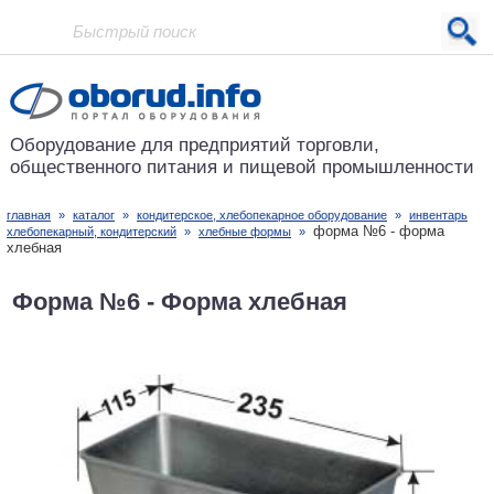
Проект основан в 2001 году
Оборудование для предприятий
торговли,
общественного питания
и пищевой промышленности
главная
»
каталог
»
кондитерское, хлебопекарное оборудование
»
инвентарь
форма №6 - форма
хлебопекарный, кондитерский
»
хлебные формы
»
хлебная
Форма №6 - Форма хлебная