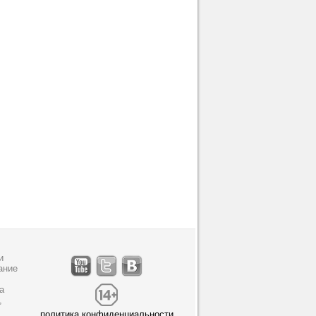
и
ание
а
,
политика конфиденциальности