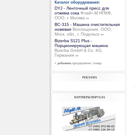
Каталог оборудования:
DYJ - Ленточный пресс для
отжима сока
Флайт-М НПКФ,
ООО, г. Москва
»»
ВС-315 - Машина очистительная
ножевая
Воплощение, ООО,
Моск. обл., г. Подольск
»»
Bizerba S121 Plus -
Порционирующая машина
Bizerba GmbH & Co. KG,
Германия
»»
+ добавить
предприятие
|
товар
РЕКЛАМА
ПАРТНЕРЫ ПОРТАЛА