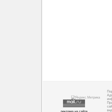
По
Адм
ин
Пр
са
ви
реклама на сайте