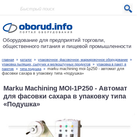
Проект основан в 2001 году
Оборудование для предприятий
торговли,
общественного питания
и пищевой промышленности
главная
»
каталог
»
упаковочное, фасовочное, маркировочное оборудование
»
упаковка пылящих, сыпучих и мелкоштучных продуктов
»
упаковка в пакет, в
marku machining moi-1p250 - автомат для
пакетик
»
типа подушка
»
фасовки сахара в упаковку типа «подушка»
Marku Machining MOI-1P250 - Автомат
для фасовки сахара в упаковку типа
«Подушка»