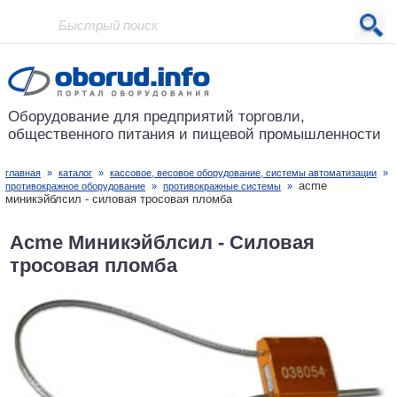
Проект основан в 2001 году
Оборудование для предприятий
торговли,
общественного питания
и пищевой промышленности
главная
»
каталог
»
кассовое, весовое оборудование, системы автоматизации
»
acme
противокражное оборудование
»
противокражные системы
»
миникэйблсил - силовая тросовая пломба
Acme Миникэйблсил - Силовая
тросовая пломба