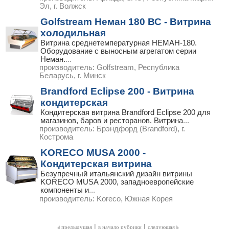
Эл, г. Волжск
Golfstream Неман 180 ВС - Витрина
холодильная
Витрина среднетемпературная НЕМАН-180.
Оборудование с выносным агрегатом серии
Неман.
...
производитель:
Golfstream, Республика
Беларусь, г. Минск
Brandford Eclipse 200 - Витрина
кондитерская
Кондитерская витрина Brandford Eclipse 200 для
магазинов, баров и ресторанов. Витрина
...
производитель:
Брэндфорд (Brandford), г.
Кострома
KORECO MUSA 2000 -
Кондитерская витрина
Безупречный итальянский дизайн витрины
KORECO MUSA 2000, западноевропейские
компоненты и
...
производитель:
Koreco, Южная Корея
|
|
предыдущая
в начало рубрики
следующая