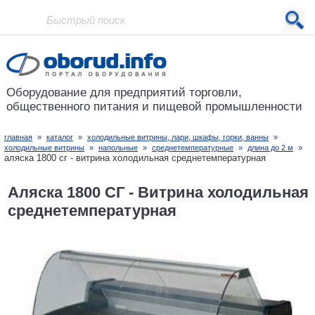
Проект основан в 2001 году
Оборудование для предприятий
торговли,
общественного питания
и пищевой промышленности
главная
»
каталог
»
холодильные витрины, лари, шкафы, горки, ванны
»
холодильные витрины
»
напольные
»
среднетемпературные
»
длина до 2 м
»
аляска 1800 сг - витрина холодильная среднетемпературная
Аляска 1800 СГ - Витрина холодильная
среднетемпературная