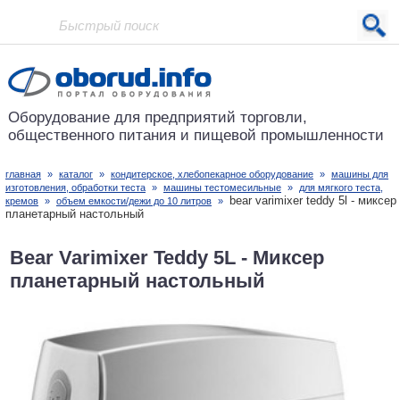
Проект основан в 2001 году
Оборудование для предприятий
торговли,
общественного питания
и пищевой промышленности
главная
»
каталог
»
кондитерское, хлебопекарное оборудование
»
машины для
изготовления, обработки теста
»
машины тестомесильные
»
для мягкого теста,
bear varimixer teddy 5l - миксер
кремов
»
объем емкости/дежи до 10 литров
»
планетарный настольный
Bear Varimixer Teddy 5L - Миксер
планетарный настольный