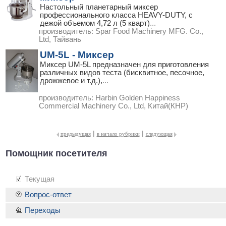
Настольный планетарный миксер
профессионального класса HEAVY-DUTY, с
дежой объемом 4,72 л (5 кварт)
...
производитель:
Spar Food Machinery MFG. Co.,
Ltd, Тайвань
UM-5L - Миксер
Миксер UM-5L предназначен для приготовления
различных видов теста (бисквитное, песочное,
дрожжевое и т.д.),
...
производитель:
Harbin Golden Happiness
Commercial Machinery Co., Ltd, Китай(КНР)
|
|
предыдущая
в начало рубрики
следующая
Помощник посетителя
Текущая
Вопрос-ответ
Переходы