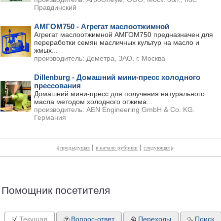
Правдинский
АМГОМ750 - Агрегат маслоотжимной
Агрегат маслоотжимной АМГОМ750 предназначен для
переработки семян масличных культур на масло и
жмых
...
производитель:
Деметра, ЗАО, г. Москва
Dillenburg - Домашний мини-пресс холодного
прессования
Домашний мини-пресс для получения натурального
масла методом холодного отжима
...
производитель:
AEN Engineering GmbH & Co. KG.
Германия
|
|
предыдущая
в начало рубрики
следующая
Помощник посетителя
Текущая
Вопрос-ответ
Переходы
Поиск