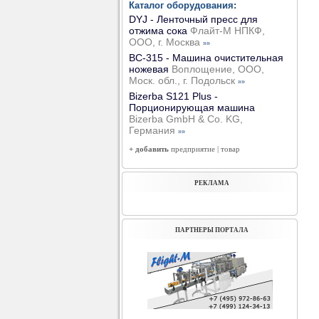
Каталог оборудования:
DYJ - Ленточный пресс для
отжима сока
Флайт-М НПКФ,
ООО, г. Москва
»»
ВС-315 - Машина очистительная
ножевая
Воплощение, ООО,
Моск. обл., г. Подольск
»»
Bizerba S121 Plus -
Порционирующая машина
Bizerba GmbH & Co. KG,
Германия
»»
+ добавить
предприятие
|
товар
РЕКЛАМА
ПАРТНЕРЫ ПОРТАЛА