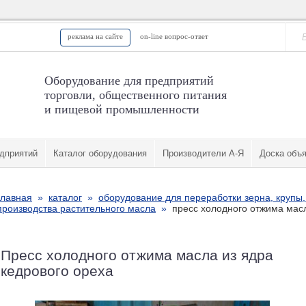
реклама на сайте
on-line вопрос-ответ
Оборудование для предприятий
торговли, общественного питания
и пищевой промышленности
дприятий
Каталог оборудования
Производители А-Я
Доска объ
главная
»
каталог
»
оборудование для переработки зерна, крупы,
производства растительного масла
»
пресс холодного отжима масл
Пресс холодного отжима масла из ядра
кедрового ореха