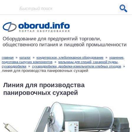
Проект основан в 2001 году
Оборудование для предприятий
торговли,
общественного питания
и пищевой промышленности
главная
»
каталог
»
кондитерское, хлебопекарное оборудование
»
хранение,
подготовка сыпучих компонентов
»
мельницы для специй, сахарной пудры,
сухародробилки
»
сухародробилки, дробилки-измельчители хлебных отходов
»
линия для производства панировочных сухарей
Линия для производства
панировочных сухарей