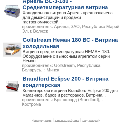
Ариель ВС-3-180 -
Среднетемпературная витрина
Холодильная витрина Ариель предназначена
для демонстрации и продажи
гастрономической
...
производитель:
Ариада, ЗАО, Республика Марий
Эл, г. Волжск
Golfstream Неман 180 ВС - Витрина
холодильная
Витрина среднетемпературная НЕМАН-180.
Оборудование с выносным агрегатом серии
Неман.
...
производитель:
Golfstream, Республика
Беларусь, г. Минск
Brandford Eclipse 200 - Витрина
кондитерская
Кондитерская витрина Brandford Eclipse 200 для
магазинов, баров и ресторанов. Витрина
...
производитель:
Брэндфорд (Brandford), г.
Кострома
|
|
предыдущая
в начало рубрики
следующая