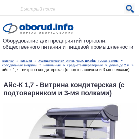
Проект основан в 2001 году
Оборудование для предприятий
торговли,
общественного питания
и пищевой промышленности
главная
»
каталог
»
холодильные витрины, лари, шкафы, горки, ванны
»
холодильные витрины
»
напольные
»
среднетемпературные
»
длина до 2 м
»
айс-к 1,7 - витрина кондитерская (с подтоварником и 3-мя полками)
Айс-К 1,7 - Витрина кондитерская (с
подтоварником и 3-мя полками)