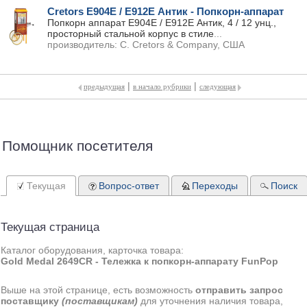
Cretors Е904Е / Е912Е Антик - Попкорн-аппарат
Попкорн аппарат Е904Е / Е912Е Антик, 4 / 12 унц.,
просторный стальной корпус в стиле
...
производитель:
C. Cretors & Company, США
|
|
предыдущая
в начало рубрики
следующая
Помощник посетителя
Текущая
Вопрос-ответ
Переходы
Поиск
Текущая страница
Каталог оборудования, карточка товара:
Gold Medal 2649CR - Тележка к попкорн-аппарату FunPop
Выше на этой странице, есть возможность
отправить запрос
поставщику
(поставщикам)
для уточнения наличия товара,