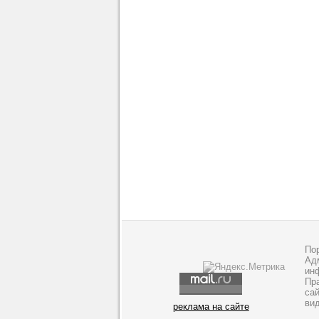
По
Адм
ин
Пр
са
ви
реклама на сайте