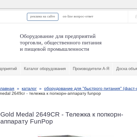
реклама на сайте
on-line вопрос-ответ
Оборудование для предприятий
торговли, общественного питания
и пищевой промышленности
дприятий
Каталог оборудования
Производители А-Я
Доска объ
главная
»
каталог
»
оборудование для "быстрого питания" (фаст
medal 2649cr - тележка к попкорн-аппарату funpop
Gold Medal 2649CR - Тележка к попкорн-
аппарату FunPop