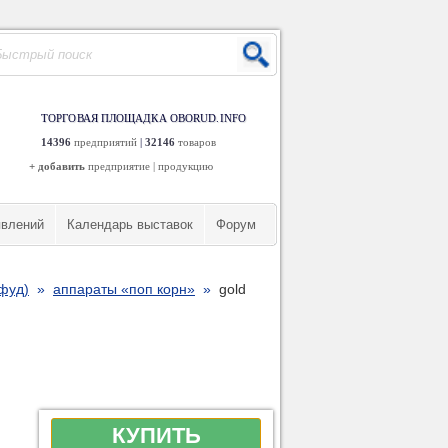
ТОРГОВАЯ ПЛОЩАДКА OBORUD.INFO
14396
предприятий
|
32146
товаров
+ добавить
предприятие
|
продукцию
явлений
Календарь выставок
Форум
-фуд)
»
аппараты «поп корн»
»
gold
КУПИТЬ