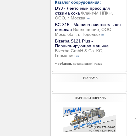
Каталог оборудования:
DYJ - Ленточный пресс для
отжима сока
Флайт-М НПКФ,
ООО, г. Москва
»»
ВС-315 - Машина очистительная
ножевая
Воплощение, ООО,
Моск. обл., г. Подольск
»»
Bizerba S121 Plus -
Порционирующая машина
Bizerba GmbH & Co. KG,
Германия
»»
+ добавить
предприятие
|
товар
РЕКЛАМА
ПАРТНЕРЫ ПОРТАЛА