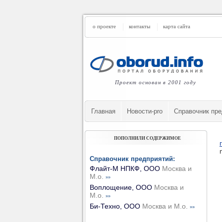
о проекте
контакты
карта сайта
Проект основан в 2001 году
Главная
Новости-pro
Cправочник пре
ПОПОЛНИЛИ СОДЕРЖИМОЕ
Справочник предприятий:
Флайт-М НПКФ, ООО
Москва и
М.о.
»»
Воплощение, ООО
Москва и
М.о.
»»
Би-Техно, ООО
Москва и М.о.
»»