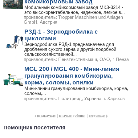
комбикормовый завод
Мобильный комбикормовый завод МКЗ-3214 -
это высокорентабельное, надежное, легкое в
...
производитель:
Tropper Maschinen und Anlagen
GmbH, Австрия
РЗД-1 - Зернодробилка с
циклогами
Зернодробилка РЗД-1 предназначена для
дробления сухого зерна и другой подобной
сельскохозяйственной
...
производитель:
Пензтекстильмаш, ОАО, г. Пенза
MGL 200 / MGL 400 - Мини-линия
гранулирования комбикорма,
корма, соломы, опилки
Мини-линии гранулирования комбикорма, корма,
соломы,
...
производитель:
Политрейд, Украина, г. Харьков
|
|
предыдущая
в начало рубрики
следующая
Помощник посетителя