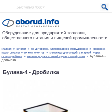
Проект основан в 2001 году
Оборудование для предприятий
торговли,
общественного питания
и пищевой промышленности
главная
»
каталог
»
кондитерское, хлебопекарное оборудование
»
хранение,
подготовка сыпучих компонентов
»
мельницы для специй, сахарной пудры,
булава-4 -
сухародробилки
»
мельницы для сахарной пудры, специй, соли
»
дробилка
Булава-4 - Дробилка