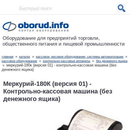
Проект основан в 2001 году
Оборудование для предприятий
торговли,
общественного питания
и пищевой промышленности
главная
»
каталог
»
кассовое, весовое оборудование, системы автоматизации
»
кассовое оборудование
»
контрольно-кассовые аппараты
»
без денежного ящика
меркурий-180к (версия 01) - контрольно-кассовая машина (без
»
денежного ящика)
Меркурий-180К (версия 01) -
Контрольно-кассовая машина (без
денежного ящика)