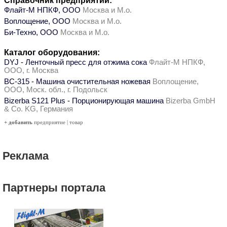
Справочник предприятий:
Флайт-М НПКФ, ООО
Москва и М.о.
Воплощение, ООО
Москва и М.о.
Би-Техно, ООО
Москва и М.о.
Каталог оборудования:
DYJ - Ленточный пресс для отжима сока
Флайт-М НПКФ,
ООО, г. Москва
ВС-315 - Машина очистительная ножевая
Воплощение,
ООО, Моск. обл., г. Подольск
Bizerba S121 Plus - Порционирующая машина
Bizerba GmbH
& Co. KG, Германия
+ добавить
предприятие
|
товар
Реклама
Партнеры портала