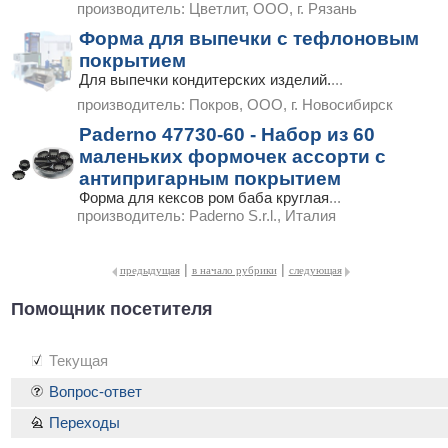
производитель:
Цветлит, ООО, г. Рязань
Форма для выпечки с тефлоновым
покрытием
Для выпечки кондитерских изделий.
...
производитель:
Покров, ООО, г. Новосибирск
Paderno 47730-60 - Набор из 60
маленьких формочек ассорти с
антипригарным покрытием
Форма для кексов ром баба круглая
...
производитель:
Paderno S.r.l., Италия
|
|
предыдущая
в начало рубрики
следующая
Помощник посетителя
Текущая
Вопрос-ответ
Переходы