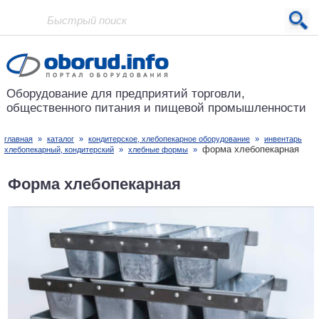
Проект основан в 2001 году
Оборудование для предприятий
торговли,
общественного питания
и пищевой промышленности
главная
»
каталог
»
кондитерское, хлебопекарное оборудование
»
инвентарь
форма хлебопекарная
хлебопекарный, кондитерский
»
хлебные формы
»
Форма хлебопекарная