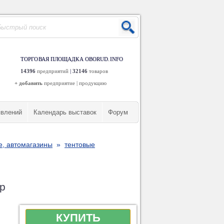
ТОРГОВАЯ ПЛОЩАДКА OBORUD.INFO
14396
предприятий
|
32146
товаров
+ добавить
предприятие
|
продукцию
явлений
Календарь выставок
Форум
е, автомагазины
»
тентовые
р
КУПИТЬ