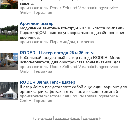
вашего
...
производитель:
Roder Zelt und Veranstaltungsservice
GmbH, Германия
Арочный шатер
Модульные тентовые конструкции VIP класса компании
ПирамидДОМ - синтез универсального дизайн решения
арочных и
...
производитель:
ПирамидДом, г. Москва
RODER - Шатер-пагода 25 и 36 кв.м.
Небольшой, аккуратный шатер пагода RODER. Может
использоваться, для обустройства зоны питания, для
...
производитель:
Roder Zelt und Veranstaltungsservice
GmbH, Германия
RODER Jaima Tent - Шатер
Шатер Jaima представляет собой еще один вариант для
организации кафе как летом, так и в осенне-зимний
...
производитель:
Roder Zelt und Veranstaltungsservice
GmbH, Германия
|
|
предыдущая
в начало рубрики
следующая