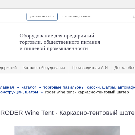
реклама на сайте
on-line вопрос-ответ
Оборудование для предприятий
торговли, общественного питания
и пищевой промышленности
дприятий
Каталог оборудования
Производители А-Я
Доска объ
главная
»
каталог
»
торговые павильоны, киоски, шатры, автокаф
конструкции, шатры
»
roder wine tent - каркасно-тентовый шатер
RODER Wine Tent - Каркасно-тентовый шате