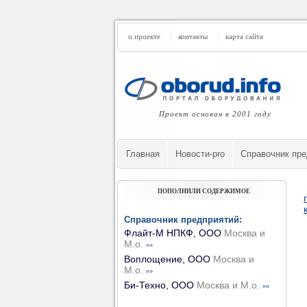
о проекте
контакты
карта сайта
Проект основан в 2001 году
Главная
Новости-pro
Cправочник пре
ПОПОЛНИЛИ СОДЕРЖИМОЕ
Справочник предприятий:
Флайт-М НПКФ, ООО
Москва и
М.о.
»»
Воплощение, ООО
Москва и
М.о.
»»
Би-Техно, ООО
Москва и М.о.
»»