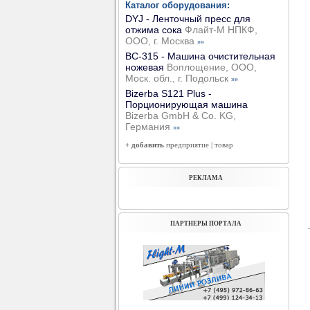
Каталог оборудования:
DYJ - Ленточный пресс для
отжима сока
Флайт-М НПКФ,
ООО, г. Москва
»»
ВС-315 - Машина очистительная
ножевая
Воплощение, ООО,
Моск. обл., г. Подольск
»»
Bizerba S121 Plus -
Порционирующая машина
Bizerba GmbH & Co. KG,
Германия
»»
+ добавить
предприятие
|
товар
РЕКЛАМА
ПАРТНЕРЫ ПОРТАЛА