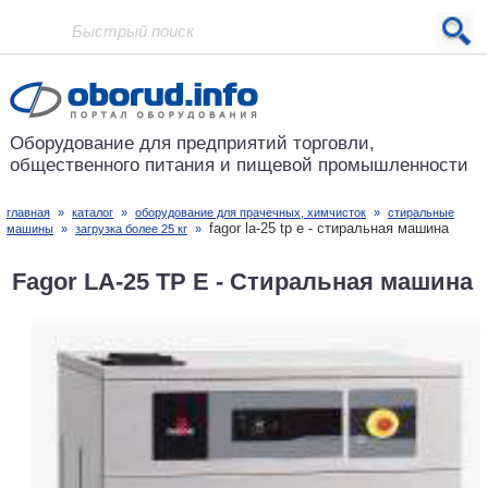
Проект основан в 2001 году
Оборудование для предприятий
торговли,
общественного питания
и пищевой промышленности
главная
»
каталог
»
оборудование для прачечных, химчисток
»
стиральные
fagor la-25 tp e - стиральная машина
машины
»
загрузка более 25 кг
»
Fagor LA-25 TP E - Стиральная машина