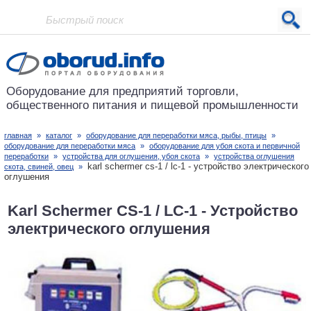
Проект основан в 2001 году
Оборудование для предприятий
торговли,
общественного питания
и пищевой промышленности
главная
»
каталог
»
оборудование для переработки мяса, рыбы, птицы
»
оборудование для переработки мяса
»
оборудование для убоя скота и первичной
переработки
»
устройства для оглушения, убоя скота
»
устройства оглушения
karl schermer cs-1 / lc-1 - устройство электрического
скота, свиней, овец
»
оглушения
Karl Schermer CS-1 / LC-1 - Устройство
электрического оглушения