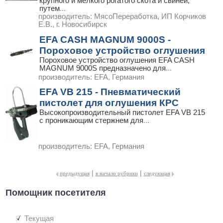
крупного и мелкого рогатого скота и свиней,
путем
...
производитель:
МясоПереработка, ИП Корчиков
Е.В., г. Новосибирск
EFA CASH MAGNUM 9000S -
Пороховое устройство оглушения
Пороховое устройство оглушения EFA CASH
MAGNUM 9000S предназначено для
...
производитель:
EFA, Германия
EFA VB 215 - Пневматический
пистолет для оглушения КРС
Высокопроизводительный пистолет EFA VB 215
с проникающим стержнем для
...
производитель:
EFA, Германия
|
|
предыдущая
в начало рубрики
следующая
Помощник посетителя
Текущая